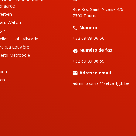
enaarde
Rue Roc Saint-Nicaise 4/6
werpen
7500 Tournai
ant Wallon
Numéro
gge
+32 69 89 06 56
lles - Hal - Vilvorde
re (La Louvière)
Numéro de fax
leroi Métropole
+32 69 89 06 59
pen
Adresse email
ven
admin.tournai@setca-fgtb.be