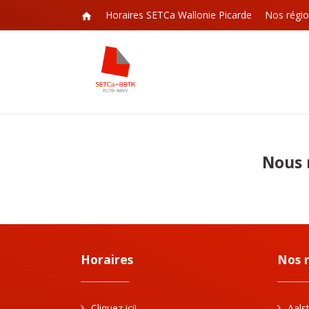
Horaires SETCa Wallonie Picarde
Nos régio
Nous 
Horaires
Nos 
Cliquez ici!
Aals