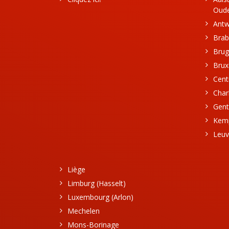
Oud
Ant
Brab
Bru
Bruxe
Cent
Char
Gent
Kem
Leu
Liège
Limburg (Hasselt)
Luxembourg (Arlon)
Mechelen
Mons-Borinage